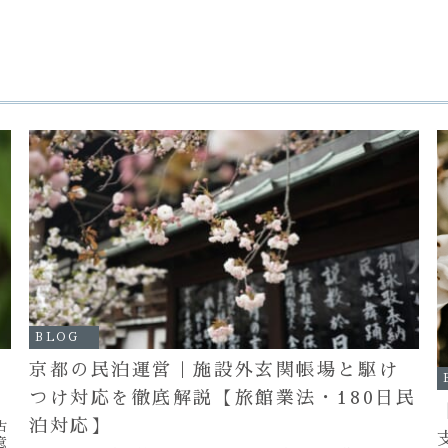
BLOG
京都の民泊運営｜施設外玄関帳場と駆け
つけ対応を徹底解説【旅館業法・180日民
泊対応】
古
意