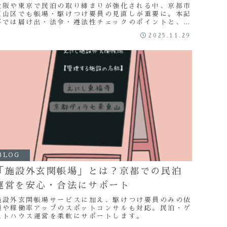
大阪や東京で民泊の取り締まりが強化される中、京都市
東山区でも帳場・駆けつけ要員の見直しが重要に。本記
事では届け出・法令・遵法性チェックのポイントと、安
心の運営を実現する方法を解説します。
2025.11.29
BLOG
「施設外玄関帳場」とは？京都での民泊
運営を安心・合法にサポート
施設外玄関帳場サービスに加え、駆けつけ要員のみの依
頼や稼働率アップのスポットコンサルも対応。民泊・ゲ
ストハウス運営を柔軟にサポートします。