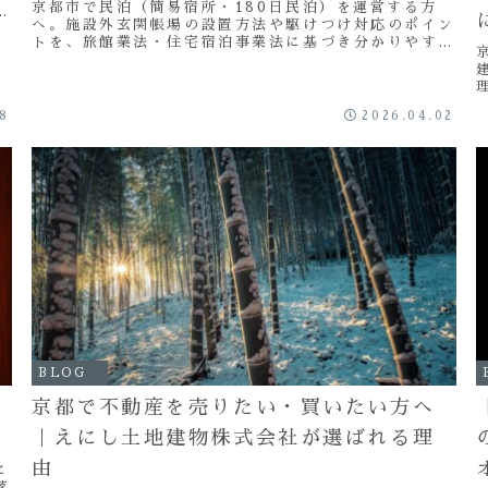
京都市で民泊（簡易宿所・180日民泊）を運営する方
の
へ。施設外玄関帳場の設置方法や駆けつけ対応のポイン
え
トを、旅館業法・住宅宿泊事業法に基づき分かりやすく
解説。東山区・東福寺エリアでの運営支援も対応してい
ます。
18
2026.04.02
BLOG
京都で不動産を売りたい・買いたい方へ
｜えにし土地建物株式会社が選ばれる理
由
に
落