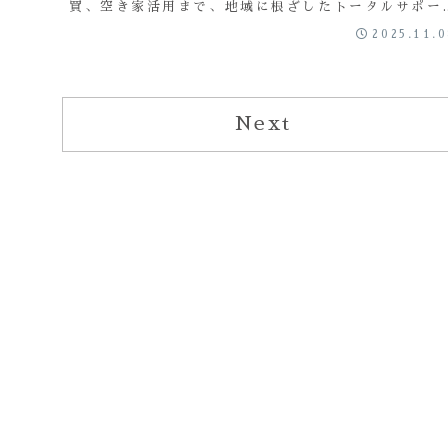
買、空き家活用まで、地域に根ざしたトータルサポー
を行う「えにし土地建物株式会社」が、お客様の“ま
2025.11.
ごとお困りごと”を丁寧にお手伝いします。
Next