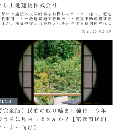
にし土地建物株式会社
京都市で施設外玄関帳場をお探しのオーナー様へ。宅地
建物取引士・一級建築施工管理技士・賃貸不動産経営管
理士が、法令遵守と収益最大化を両立する民泊運営代
行・駆けつけ対応をサポートします。
2026.02.19
BLOG
【完全版】民泊の取り締まり強化│今年
のうちに見直しませんか？【京都市民泊
オーナー向け】