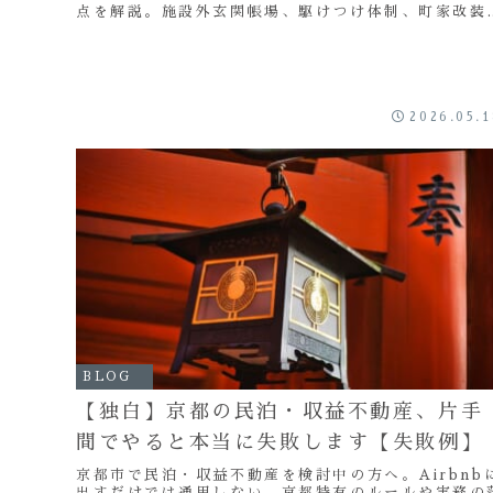
点を解説。施設外玄関帳場、駆けつけ体制、町家改装
難しさ、不動産運営の現実について、実務視点でお伝
します。
2026.05.
BLOG
【独白】京都の民泊・収益不動産、片手
間でやると本当に失敗します【失敗例】
京都市で民泊・収益不動産を検討中の方へ。Airbnb
出すだけでは通用しない、京都特有のルールや実務の