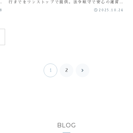
ト
行までをワンストップで提供。法令順守で安心の運営を
る
実現します。
08
2025.10.24
1
2
次
へ
BLOG