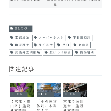
社
BLOG
京都民泊
スーパーホスト
不動産相談
町家再生
民泊法令
民泊
東山区
施設外玄関帳場
駆けつけ要員
簡易宿所
関連記事
BLOG
BLOG
BLOG
【京都・東
「その運営
京都の民泊
山区】施設
体制、本当
運営｜施設
外玄関帳場
に大丈
外玄関帳場