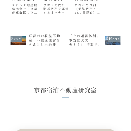
│中古町
夫！？」 行
と駆けつけ
えにし土地建物
京都市で民泊・
京都市で民泊
株式会社│京都
簡易宿所を運営
（簡易宿所・
家・空き家
政指導・ト
対応を徹底
市東山区で京町
するオーナー必
180日民泊）を
活用の現実
ラブルが起
解説【旅館
家・中古物件を
見。行政指導や
運営する方へ。
と可能性
きる前に考
業法・180
ゲストハウスや
トラブルが起き
施設外玄関帳場
宿泊施設として
る前に見直した
の設置方法や駆
える施設外
日民泊対
活用する際の注
い、施設外玄関
けつけ対応のポ
玄関帳場と
応】
意点を解説。施
帳場と駆けつけ
イントを、旅館
設外玄関帳場、
駆けつけ体
体制の重要性
業法・住宅宿泊
京都市の収益不動
「その運営体制、
駆けつけ体制、
を、実例と心理
事業法に基づき
産・不動産運営な
本当に大丈
制
町家改装の難し
的リスクの視点
分かりやすく解
らえにし土地建物
夫！？」 行政指
さ、不動産運営
から解説しま
説。東山区・東
株式会社
導・トラブルが起
の現実につい
す。
福寺エリアでの
きる前に考える施
て、実務視点で
運営支援も対応
設外玄関帳場と駆
お伝えします。
しています。
けつけ体制
京都宿泊不動産研究室