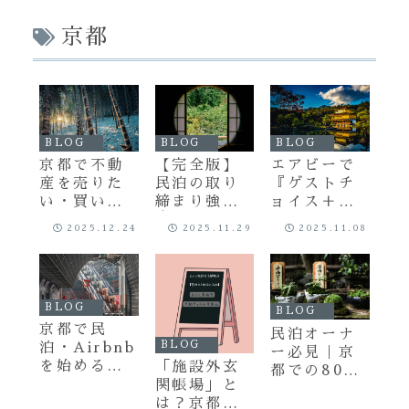
京都
BLOG
BLOG
BLOG
京都で不動
【完全版】
エアビーで
産を売りた
民泊の取り
『ゲストチ
い・買いた
締まり強化
ョイス＋ス
い方へ｜え
│今年のう
ーパーホス
2025.12.24
2025.11.29
2025.11.08
にし土地建
ちに見直し
ト』継続！
物株式会社
ませんか？
｜京都の宿
が選ばれる
【京都市民
運営・不動
理由
泊オーナー
産相談なら
BLOG
向け】
「えにし土
BLOG
京都で民
地建物株式
民泊オーナ
BLOG
泊・Airbnb
会社」へ
ー必見｜京
を始める方
「施設外玄
都での800
へ｜施設外
関帳場」と
メートル施
玄関帳場と
は？京都で
設外玄関帳