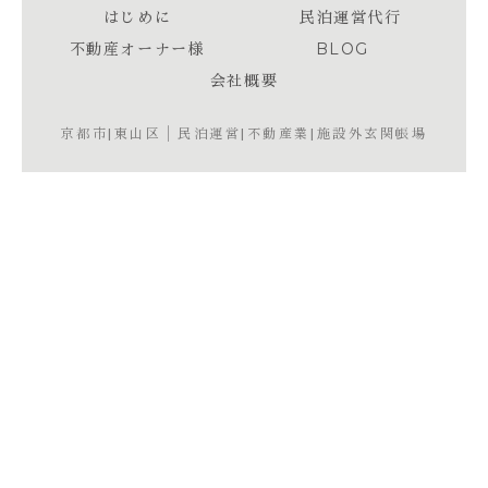
はじめに
民泊運営代行
不動産オーナー様
BLOG
会社概要
京都市|東山区│民泊運営|不動産業|施設外玄関帳場