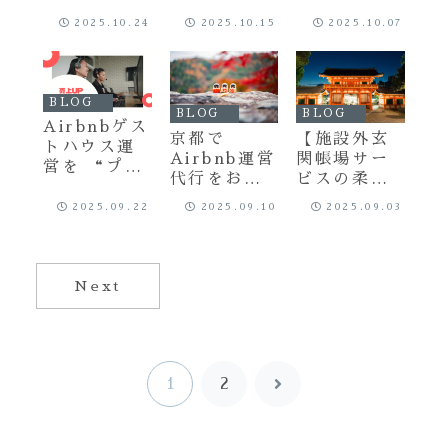
運営代行で
の民泊運営
場代行・駆
2025.10.24
2025.10.15
2025.10.07
「安心・法
を安心・合
けつけ要員
令順守」の
法にサポー
体制を整え
宿泊ビジネ
ト
る方法
スを
BLOG
BLOG
BLOG
Airbnbゲス
京都で
【施設外玄
トハウス運
Airbnb運営
関帳場サー
営を “プロ
代行をお探
ビスの柔軟
の手” でサ
しなら｜ス
対応｜駆け
ポートしま
2025.09.22
2025.09.10
2025.09.03
ーパーホス
つけ要員・
す
ト実績のあ
スポットコ
る安心サポ
ンサルのご
ート
案内】
Next
1
2
次
へ