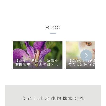
BLOG
【京都・東山区】施設外
【2026年最新版】京
玄関帳場│中古町家・空
市の民泊運営で必須
き家活用の現実と可能性
設外玄関帳場・駆け
対応とは？違反リス
対策を解説
えにし土地建物株式会社